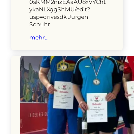
0sKMM2nizEAaAU8xVYCht
ykaNLXggShMU/edit?
usp=drivesdk Jürgen
Schuhr
mehr…