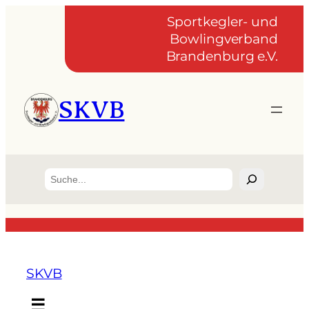
Sportkegler- und
Bowlingverband
Brandenburg e.V.
SKVB
Suchen
SKVB
☰