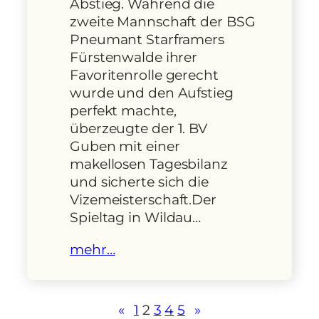
Abstieg. Während die
zweite Mannschaft der BSG
Pneumant Starframers
Fürstenwalde ihrer
Favoritenrolle gerecht
wurde und den Aufstieg
perfekt machte,
überzeugte der 1. BV
Guben mit einer
makellosen Tagesbilanz
und sicherte sich die
Vizemeisterschaft.Der
Spieltag in Wildau…
mehr…
«
1
2
3
4
5
»