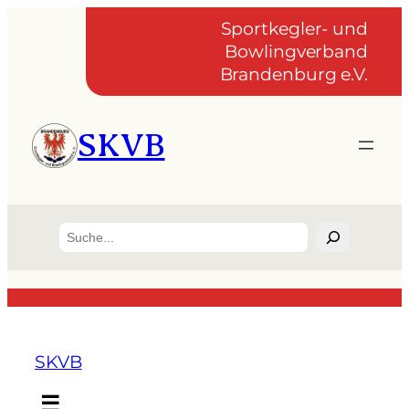
Sportkegler- und
Bowlingverband
Brandenburg e.V.
SKVB
Suchen
SKVB
☰