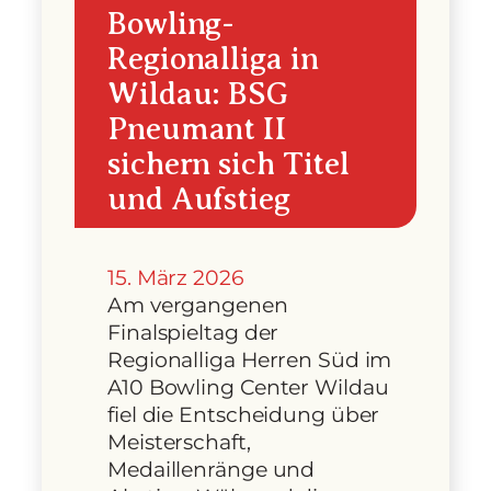
Bowling-
Regionalliga in
Wildau: BSG
Pneumant II
sichern sich Titel
und Aufstieg
15. März 2026
Am vergangenen
Finalspieltag der
Regionalliga Herren Süd im
A10 Bowling Center Wildau
fiel die Entscheidung über
Meisterschaft,
Medaillenränge und