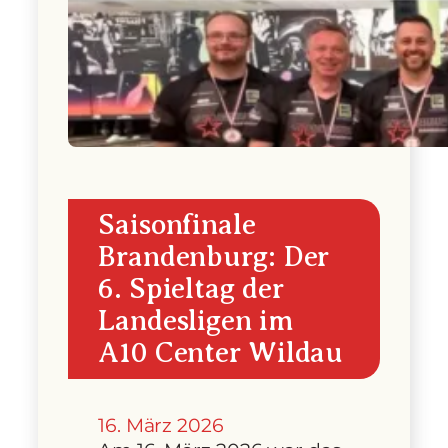
Saisonfinale
Brandenburg: Der
6. Spieltag der
Landesligen im
A10 Center Wildau
16. März 2026