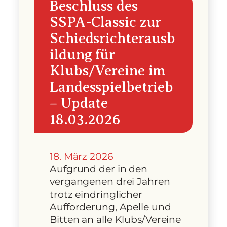
Beschluss des
SSPA-Classic zur
Schiedsrichterausb
ildung für
Klubs/Vereine im
Landesspielbetrieb
– Update
18.03.2026
18. März 2026
Aufgrund der in den
vergangenen drei Jahren
trotz eindringlicher
Aufforderung, Apelle und
Bitten an alle Klubs/Vereine