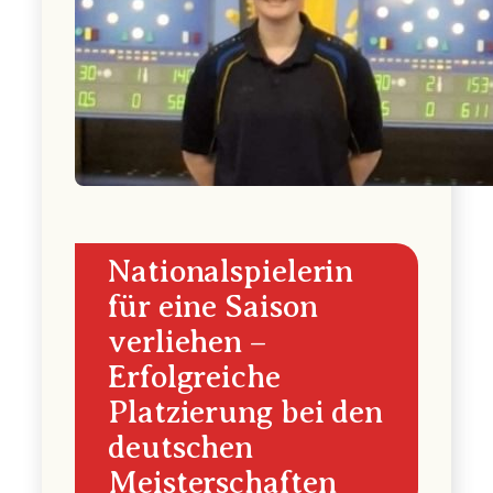
Nationalspielerin
für eine Saison
verliehen –
Erfolgreiche
Platzierung bei den
deutschen
Meisterschaften