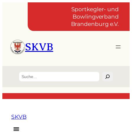
Sportkegler- und
Bowlingverband
Brandenburg e.V.
SKVB
Suchen
SKVB
☰