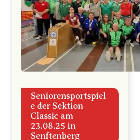
Seniorensportspiel
e der Sektion
Classic am
23.08.25 in
Senftenberg