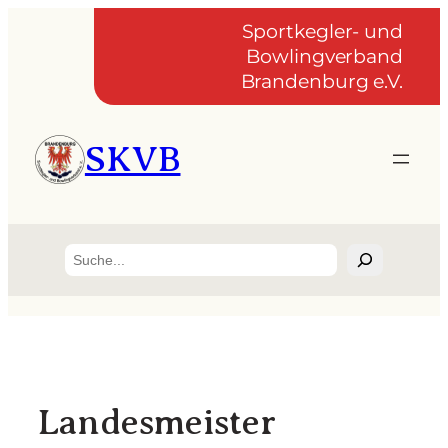
Zum
Sportkegler- und
Inhalt
Bowlingverband
springen
Brandenburg e.V.
SKVB
Suchen
Landesmeister