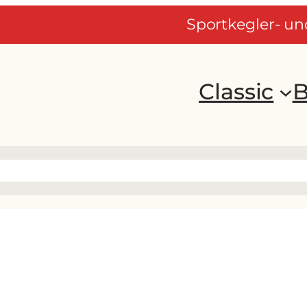
Sportkegler- u
Classic
B