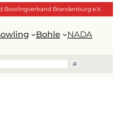
nd Bowlingverband Brandenburg e.V.
owling
Bohle
NADA