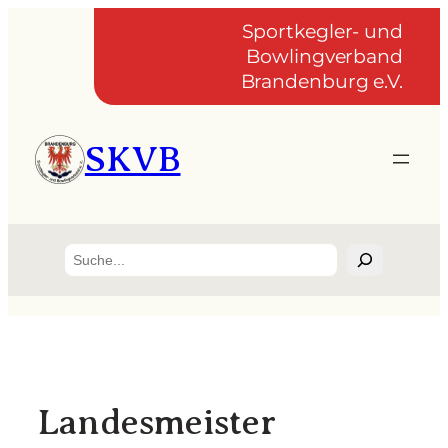
Zum
Sportkegler- und
Inhalt
Bowlingverband
springen
Brandenburg e.V.
SKVB
Suchen
Landesmeister