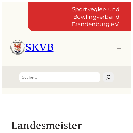
Zum
Sportkegler- und
Inhalt
Bowlingverband
springen
Brandenburg e.V.
SKVB
Suchen
Landesmeister