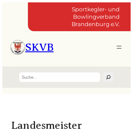
Zum
Sportkegler- und
Inhalt
Bowlingverband
springen
Brandenburg e.V.
SKVB
Suchen
Landesmeister