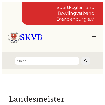
Zum
Sportkegler- und
Inhalt
Bowlingverband
springen
Brandenburg e.V.
SKVB
Suchen
Landesmeister