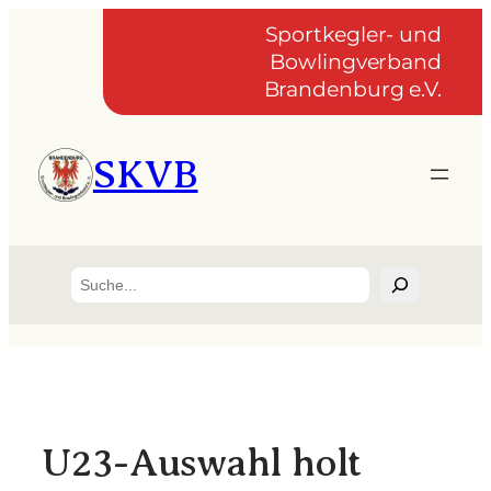
Zum
Sportkegler- und
Inhalt
Bowlingverband
springen
Brandenburg e.V.
SKVB
Suchen
U23-Auswahl holt