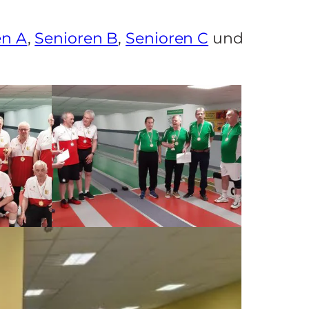
en A
,
Senioren B
,
Senioren C
und