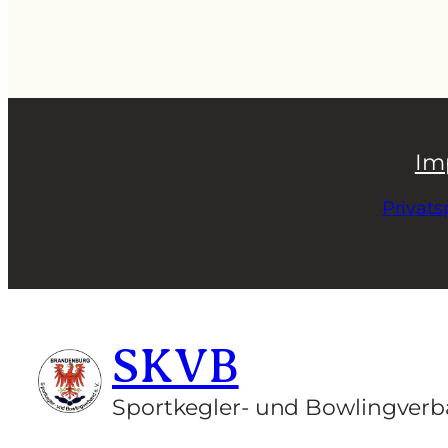
Im
Privat
SKVB
Sportkegler- und Bowlingverb