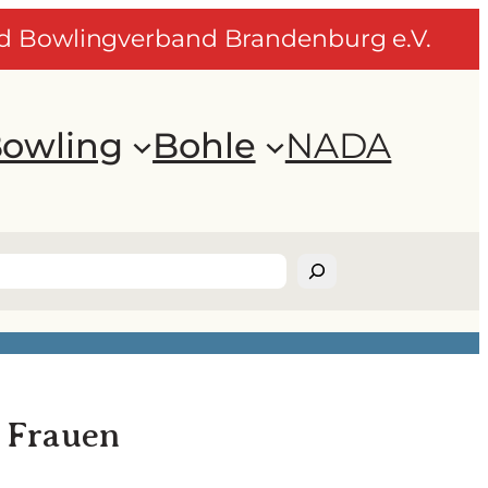
nd Bowlingverband Brandenburg e.V.
owling
Bohle
NADA
 Frauen