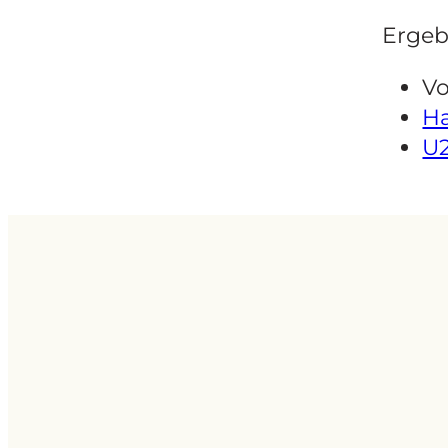
Ergeb
Vo
Ha
U2