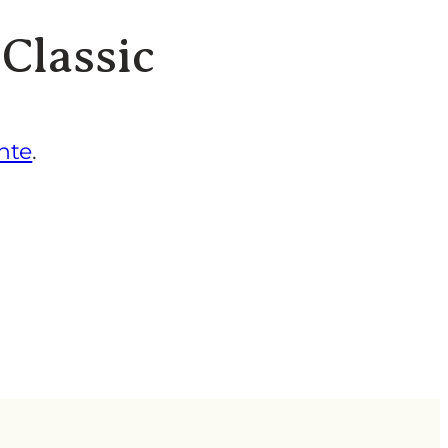
 Classic
nte
.