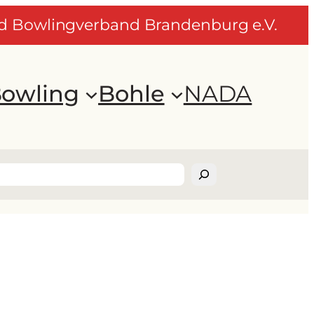
nd Bowlingverband Brandenburg e.V.
owling
Bohle
NADA