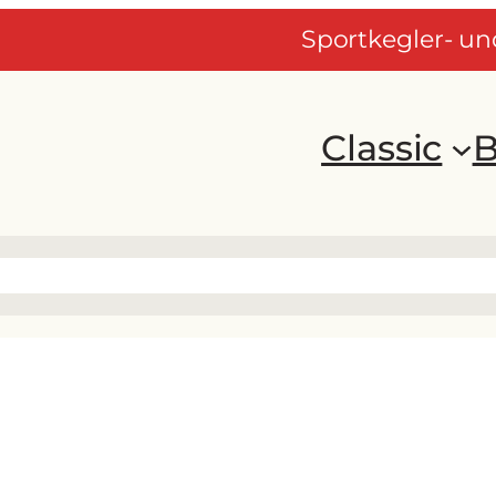
Sportkegler- u
Classic
B