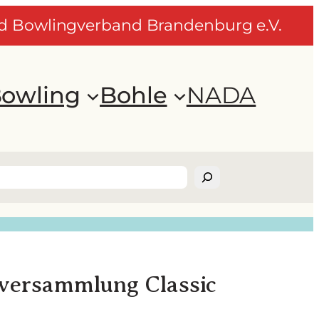
nd Bowlingverband Brandenburg e.V.
owling
Bohle
NADA
versammlung Classic