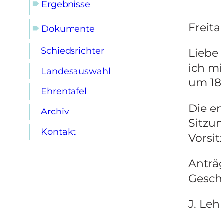
🠶
Ergebnisse
Freita
🠶
Dokumente
Schiedsrichter
Liebe
ich m
Landesauswahl
um 18
Ehrentafel
Die e
Archiv
Sitzu
Kontakt
Vorsi
Anträ
Gesch
J. Le