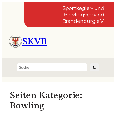
Zum
Sportkegler- und
Inhalt
Bowlingverband
springen
Brandenburg e.V.
SKVB
Suchen
Seiten Kategorie:
Bowling