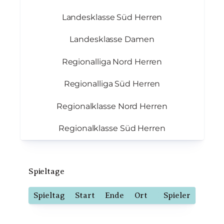
Landesklasse Süd Herren
Landesklasse Damen
Regionalliga Nord Herren
Regionalliga Süd Herren
Regionalklasse Nord Herren
Regionalklasse Süd Herren
Spieltage
Spieltag
Start
Ende
Ort
Bahnen
Spieler
Startb