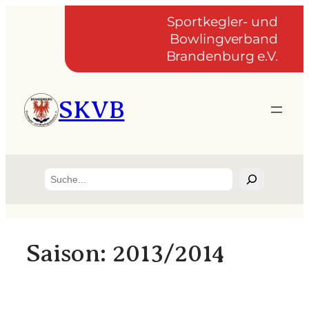
Zum
Sportkegler- und
Inhalt
Bowlingverband
springen
Brandenburg e.V.
SKVB
Suchen
Saison:
2013/2014