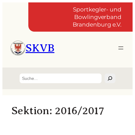
Zum
Sportkegler- und
Inhalt
Bowlingverband
springen
Brandenburg e.V.
SKVB
Suchen
Sektion:
2016/2017