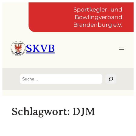
Zum
Sportkegler- und
Inhalt
Bowlingverband
springen
Brandenburg e.V.
SKVB
Suchen
Schlagwort:
DJM