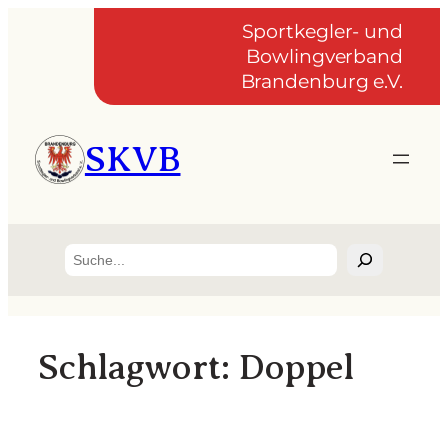
Zum
Sportkegler- und
Inhalt
Bowlingverband
springen
Brandenburg e.V.
SKVB
Suchen
Schlagwort:
Doppel