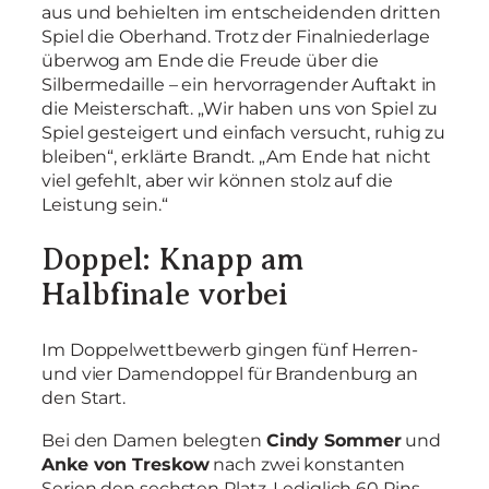
aus und behielten im entscheidenden dritten
Spiel die Oberhand. Trotz der Finalniederlage
überwog am Ende die Freude über die
Silbermedaille – ein hervorragender Auftakt in
die Meisterschaft. „Wir haben uns von Spiel zu
Spiel gesteigert und einfach versucht, ruhig zu
bleiben“, erklärte Brandt. „Am Ende hat nicht
viel gefehlt, aber wir können stolz auf die
Leistung sein.“
Doppel: Knapp am
Halbfinale vorbei
Im Doppelwettbewerb gingen fünf Herren-
und vier Damendoppel für Brandenburg an
den Start.
Bei den Damen belegten
Cindy Sommer
und
Anke von Treskow
nach zwei konstanten
Serien den sechsten Platz. Lediglich 60 Pins