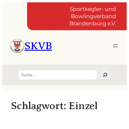
Zum
Sportkegler- und
Inhalt
Bowlingverband
springen
Brandenburg e.V.
SKVB
Suchen
Schlagwort:
Einzel