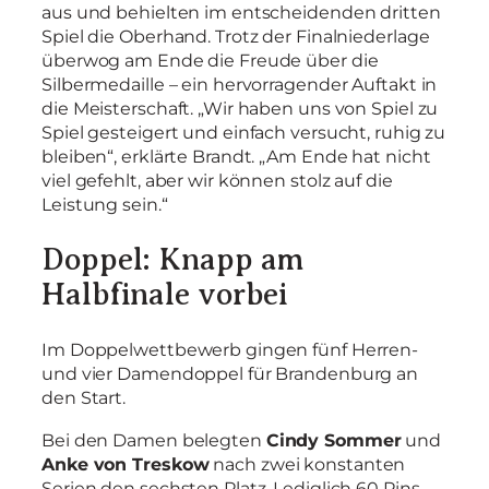
aus und behielten im entscheidenden dritten
Spiel die Oberhand. Trotz der Finalniederlage
überwog am Ende die Freude über die
Silbermedaille – ein hervorragender Auftakt in
die Meisterschaft. „Wir haben uns von Spiel zu
Spiel gesteigert und einfach versucht, ruhig zu
bleiben“, erklärte Brandt. „Am Ende hat nicht
viel gefehlt, aber wir können stolz auf die
Leistung sein.“
Doppel: Knapp am
Halbfinale vorbei
Im Doppelwettbewerb gingen fünf Herren-
und vier Damendoppel für Brandenburg an
den Start.
Bei den Damen belegten
Cindy Sommer
und
Anke von Treskow
nach zwei konstanten
Serien den sechsten Platz. Lediglich 60 Pins