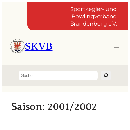
Zum
Sportkegler- und
Inhalt
Bowlingverband
springen
Brandenburg e.V.
SKVB
Suchen
Saison:
2001/2002