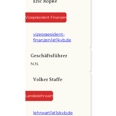
Eric Röpke
Vizepräsident Finanzen
vizepraesident-
finanzen[at]kvb.de
Geschäftsführer
N.N.
Volker Staffe
Landeslehrwart
lehrwart[at]skvb.de