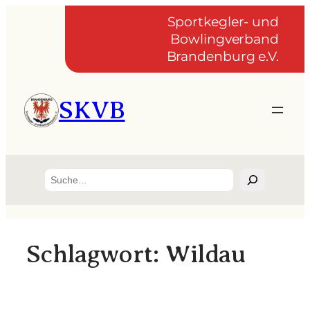
Zum
Sportkegler- und
Inhalt
Bowlingverband
springen
Brandenburg e.V.
SKVB
Suchen
Schlagwort:
Wildau