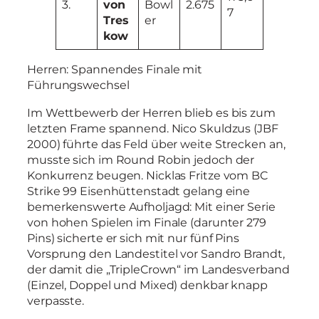
3.
von
Bowl
2.675
7
Tres
er
kow
Herren: Spannendes Finale mit
Führungswechsel
Im Wettbewerb der Herren blieb es bis zum
letzten Frame spannend. Nico Skuldzus (JBF
2000) führte das Feld über weite Strecken an,
musste sich im Round Robin jedoch der
Konkurrenz beugen. Nicklas Fritze vom BC
Strike 99 Eisenhüttenstadt gelang eine
bemerkenswerte Aufholjagd: Mit einer Serie
von hohen Spielen im Finale (darunter 279
Pins) sicherte er sich mit nur fünf Pins
Vorsprung den Landestitel vor Sandro Brandt,
der damit die „TripleCrown“ im Landesverband
(Einzel, Doppel und Mixed) denkbar knapp
verpasste.