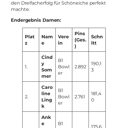
den Dreifacherfolg für Schöneiche perfekt
machte.
Endergebnis Damen:
Pins
Plat
Nam
Vere
Schn
(Ges.
z
e
in
itt
)
Cind
B1
y
190,1
1.
Bowl
2.892
Som
3
er
mer
Caro
B1
line
181,4
2.
Bowl
2.761
Ling
0
er
k
Ank
e
B1
175,6