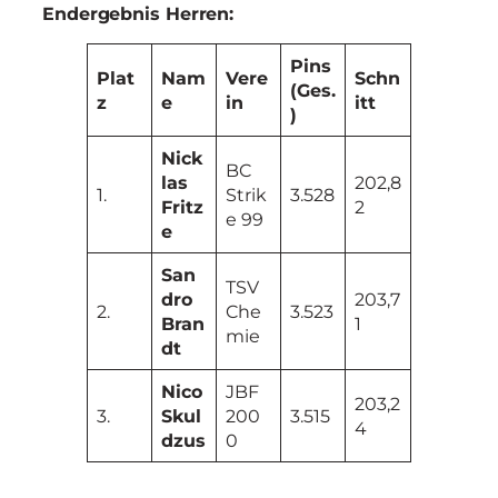
Endergebnis Herren:
Pins
Plat
Nam
Vere
Schn
(Ges.
z
e
in
itt
)
Nick
BC
las
202,8
1.
Strik
3.528
Fritz
2
e 99
e
San
TSV
dro
203,7
2.
Che
3.523
Bran
1
mie
dt
Nico
JBF
203,2
3.
Skul
200
3.515
4
dzus
0